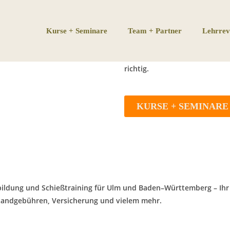
Ihr Lehr- und Lernort
und Natur im Blautal
Kurse + Seminare
Team + Partner
Lehrrev
Sie möchten die Natur aktiv
die Jagd erleben? Dann sind S
richtig.
KURSE + SEMINARE
bildung
und
Schießtraining
für
Ulm
und
Baden
–
Württemberg
– Ih
standgebühren, Versicherung
und vielem mehr.