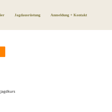
 für Jagd
.
ier
Jagdausrüstung
Anmeldung + Kontakt
 wahrnehmen und
ie bei uns genau
r
Jagdkurs