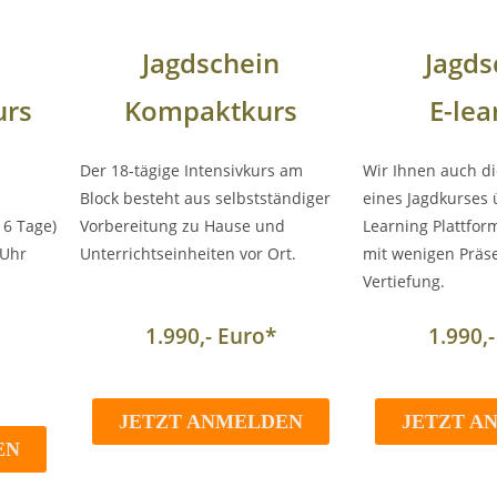
Jagdschein
Jagds
rs
Kompaktkurs
E-lea
Der 18-tägige Intensivkurs am
Wir Ihnen auch di
Block besteht aus selbstständiger
eines Jagdkurses 
6 Tage)
Vorbereitung zu Hause und
Learning Plattfor
 Uhr
Unterrichtseinheiten vor Ort.
mit wenigen Präs
Vertiefung.
1.990,- Euro*
1.990,
JETZT ANMELDEN
JETZT A
EN