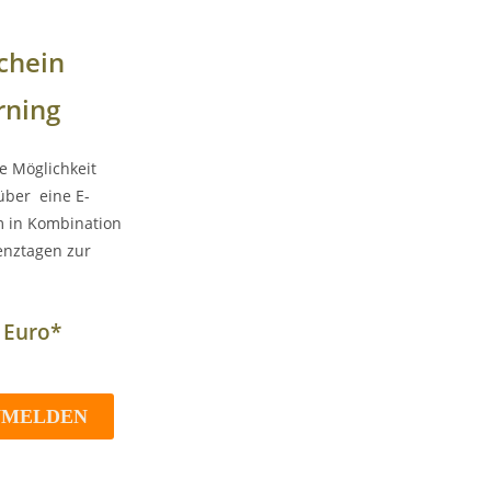
chein
rning
e Möglichkeit
über eine E-
m in Kombination
enztagen zur
- Euro*
NMELDEN