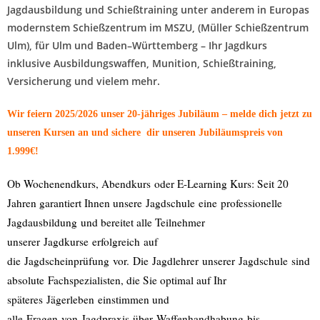
Jagdausbildung
und
Schießtraining unter anderem in Europas
modernstem Schießzentrum im MSZU, (Müller Schießzentrum
Ulm),
für
Ulm
und
Baden
–
Württemberg
– Ihr
Jagdkurs
inklusive
Ausbildungswaffen, Munition, Schießtraining,
Versicherung
und vielem mehr.
Wir feiern 2025/2026 unser 20-jähriges Jubiläum – melde dich jetzt zu
unseren Kursen an und sichere dir unseren Jubiläumspreis von
1.999€!
Ob Wochenendkurs, Abendkurs
oder E-Learning K
urs
: Seit 20
Jahren garantiert Ihnen unsere
Jagdschule
eine
professionelle
Jagdausbildung
und bereitet alle Teilnehmer
unserer
Jagdkurse
erfolgreich
auf
die
Jagdscheinprüfung
vor.
Die
Jagdlehrer
unserer
Jagdschule
sind
absolute
Fachspezialisten
, die Sie optimal auf Ihr
späteres
Jägerleben
einstimmen und
alle
Fragen
von
Jagdpraxis
über
Waffenhandhabung
bis