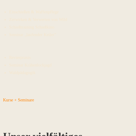
Einschießen & Waffenpflege
Zerwirken & Verwerten von Wild
Schießtraining Schießkino
Seminar „laufender Keiler“
Revierpraxis
Seminar Krähenlockjagd
Waldpädagogik
Kurse + Seminare