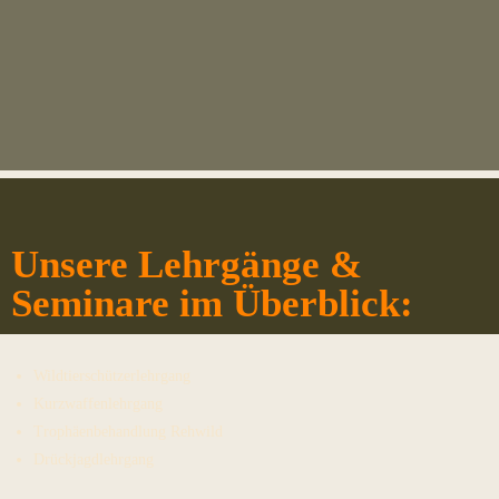
Unsere Lehrgänge &
Seminare im Überblick:
Wildtierschützerlehrgang
Kurzwaffenlehrgang
Trophäenbehandlung Rehwild
Drückjagdlehrgang