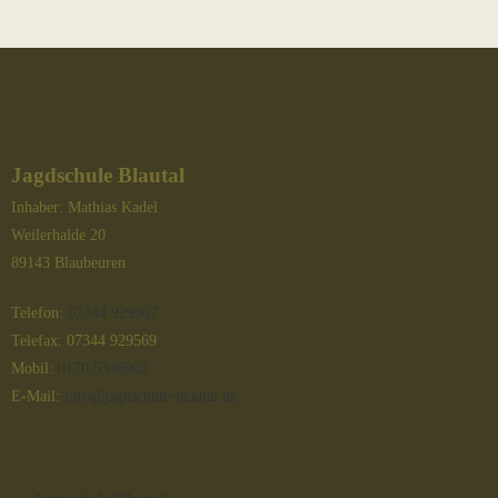
Jagdschule Blautal
Inhaber: Mathias Kadel
Weilerhalde 20
89143 Blaubeuren
Telefon:
07344 929567
Telefax: 07344 929569
Mobil:
0170 5346902
E-Mail:
info@jagdschule-blautal.de