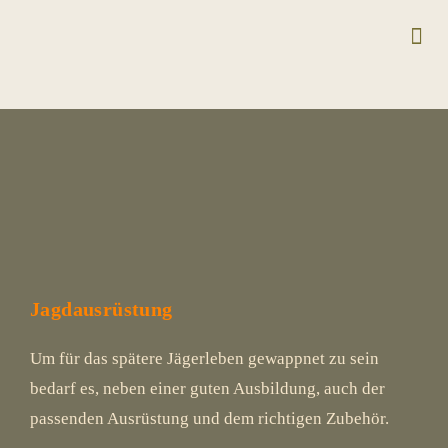
Kurse 
Team +
Anmeldun
Jagdausrüstung
Um für das spätere Jägerleben gewappnet zu sein
bedarf es, neben einer guten Ausbildung, auch der
passenden Ausrüstung und dem richtigen Zubehör.